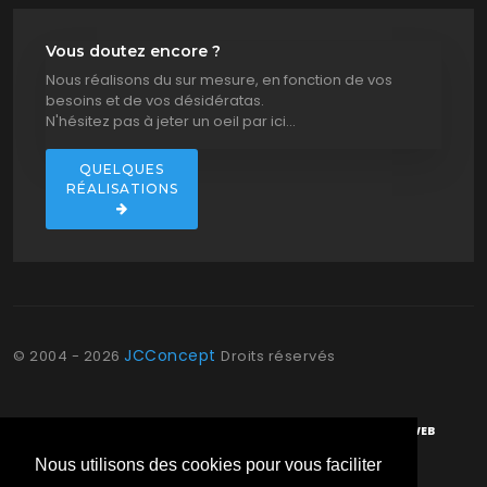
Vous doutez encore ?
Nous réalisons du sur mesure, en fonction de vos
besoins et de vos désidératas.
N'hésitez pas à jeter un oeil par ici...
QUELQUES
RÉALISATIONS
JCConcept
©
2004 - 2026
Droits réservés
IDENTITÉ VISUELLE
RÉFÉRENCEMENT
DÉVELOPPEMENT WEB
Nous utilisons des cookies pour vous faciliter
CRÉATION DE SITE
FLORENNES
PHILIPPEVILLE